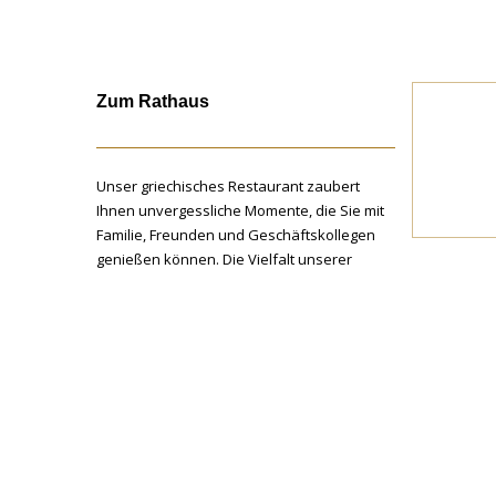
Zum Rathaus
Unser griechisches Restaurant zaubert
Ihnen unvergessliche Momente, die Sie mit
Familie, Freunden und Geschäftskollegen
genießen können. Die Vielfalt unserer
Speisekarte wird Sie begeistern. Womit
dürfen wir Sie kulinarisch verwöhnen?
Über uns